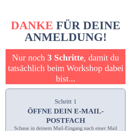
DANKE
FÜR DEINE
ANMELDUNG!
Nur noch
3 Schritte
, damit du
tatsächlich beim Workshop dabei
bist...
Schritt 1
ÖFFNE DEIN E-MAIL-
POSTFACH
Schaue in deinem Mail-Eingang nach einer Mail