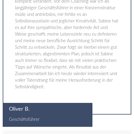
komplett verändert. Vor dem Coaching war ich als
langjähriger Geschäftsführer in einer Konzernstruktur
müde und antriebslos, mir fehlte es an
Selbstbewusstsein und jeglicher Kreativität. Sabine hat
es auf ihre sympathische, aber fordernde Art und
Weise geschafft, meine Lebensziele neu zu definieren
und meine neue berufliche Ausrichtung Schritt für
Schritt zu entwickeln. Zwar folgt sie hierbei einem gut
strukturierten, abgestimmten Plan, jedoch ist Sabine
auch immer so flexibel, dass sie mit vielen praktischen
Tipps auf Wünsche eingeht. Als Resultat aus der
Zusammenarbeit bin ich heute wieder interessiert und
voller Tatendrang für meine Herausforderung in der
Selbständigkeit.
Oliver B.
Geschäftsführer