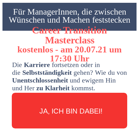
Für ManagerInnen, die zwischen
Wünschen und Machen feststecken
Career Transition
Masterclass
kostenlos - am 20.07.21 um
17:30 Uhr
Die
Karriere
fortsetzen oder in
die
Selbstständigkeit
gehen? Wie du von
Unentschlossenheit
und ewigem Hin
und Her
zu Klarheit
kommst.
JA, ICH BIN DABEI!