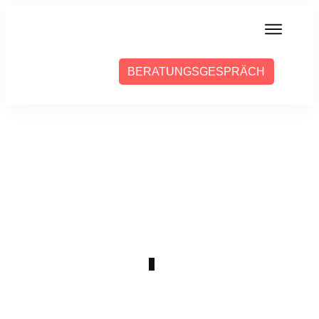
MIT MIR ARBEITEN
BERATUNGSGESPRÄCH
ÜBER SABINE
PRESSE
BLOG
PODCAST
APRIL 3
2-3 DEINE WETTBEWERBER
0
COMMENTS