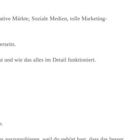
rative Märkte, Soziale Medien, tolle Marketing-
rseits.
t und wie das alles im Detail funktioniert.
n.
es auszuprobieren, weil du gehört hast, dass das besser