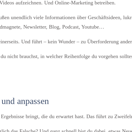
 Videos aufzeichnen. Und Online-Marketing betreiben.
raußen unendlich viele Informationen über Geschäftsideen, luk
dmagnete, Newsletter, Blog, Podcast, Youtube…
 einerseits. Und führt – kein Wunder – zu Überforderung andere
du nicht brauchst, in welcher Reihenfolge du vorgehen solltes
n und anpassen
Ergebnisse bringt, die du erwartet hast. Das führt zu Zweifel
ätzlich das Falsche? Und ganz schnell bist du dabei, etwas Neu