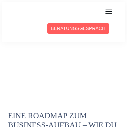
MIT MIR ARBEITEN
BERATUNGSGESPRÄCH
ÜBER SABINE
PRESSE
BLOG
PODCAST
EINE ROADMAP ZUM
BUSINESS-AUFBAU – WIE DU