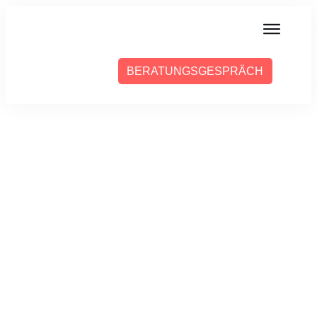
MIT MIR ARBEITEN
BERATUNGSGESPRÄCH
ÜBER SABINE
PRESSE
BLOG
PODCAST