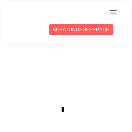
MIT MIR ARBEITEN
BERATUNGSGESPRÄCH
ÜBER SABINE
PRESSE
BLOG
PODCAST
APRIL 27
WOCHE 10
0
COMMENTS