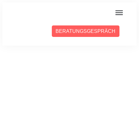
MIT MIR ARBEITEN
BERATUNGSGESPRÄCH
ÜBER SABINE
PRESSE
BLOG
PODCAST