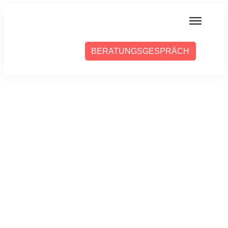
MIT MIR ARBEITEN
BERATUNGSGESPRÄCH
ÜBER SABINE
PRESSE
BLOG
PODCAST