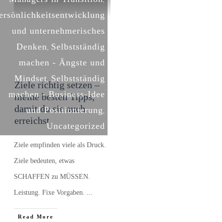
,
ersönlichkeitsentwicklung
und unternehmerisches
Denken
Selbstständig
,
machen - Ängste und
Mindset
Selbstständig
,
Ziele richtig setzen –
machen - Business-Idee
meine besten Tipps,
damit du sie auch
und Positionierung
,
erreichst
Uncategorized
Ziele empfinden viele als Druck.
Ziele bedeuten, etwas
SCHAFFEN zu MÜSSEN.
Leistung. Fixe Vorgaben.
...
​Read More