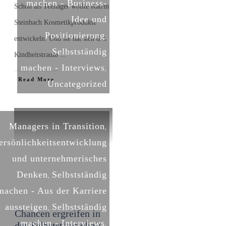
machen - Business-
Schon als Teenager wollte Katrin
Idee und
Steinbach Kosmetikprodukte
Positionierung
,
entwickeln. Und sie hat sich den
Selbstständig
Kindheitstraum
...
machen - Interviews
,
​Read More
Uncategorized
Managers in Transition
,
ersönlichkeitsentwicklung
und unternehmerisches
Denken
Selbstständig
,
machen - Aus der Karriere
aussteigen
Selbstständig
,
Chancen ergreifen in
machen - Interviews
der Selbstständigkeit –
,