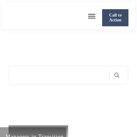
Call to
Action
Mit mir arbeiten
Über Sabine
Presse
Blog
Podcast
Home
Archives: Uncategorized
|
Managers in Transition