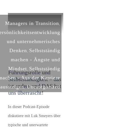
Managers in Transition
,
ersönlichkeitsentwicklung
und unternehmerisches
Denken
Selbstständig
,
machen - Ängste und
Mindset
Selbstständig
,
Führungsrolle und
machen - Aus der Karriere
Selbstständigkeit – das
ist anders und DAS hat
aussteigen
Uncategorized
,
uns überrascht!
In dieser Podcast-Episode
diskutiere mit Luk Smeyers über
typische und unerwartete