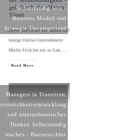
geh durch die offenen
Selbstständig sein -
Türen
Business Modell und
Strategie
Uncategorized
,
Dieses Mal ist die Journalistin und
heutige Online-Unternehmerin
Marike Frick bei mir zu Gast.
...
​Read More
Managers in Transition
,
ersönlichkeitsentwicklung
und unternehmerisches
Denken
Selbstständig
,
machen - Business-Idee