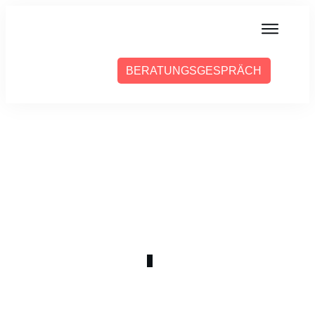
MIT MIR ARBEITEN
BERATUNGSGESPRÄCH
ÜBER SABINE
PRESSE
BLOG
PODCAST
AUGUST 14
WOCHE 18
0
COMMENTS