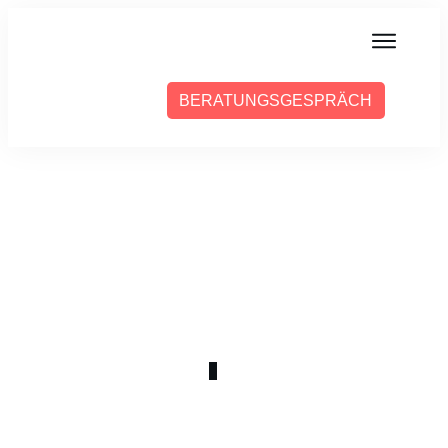
MIT MIR ARBEITEN
BERATUNGSGESPRÄCH
ÜBER SABINE
PRESSE
BLOG
PODCAST
DEZEMBER 5
WOCHE 4
0
COMMENTS