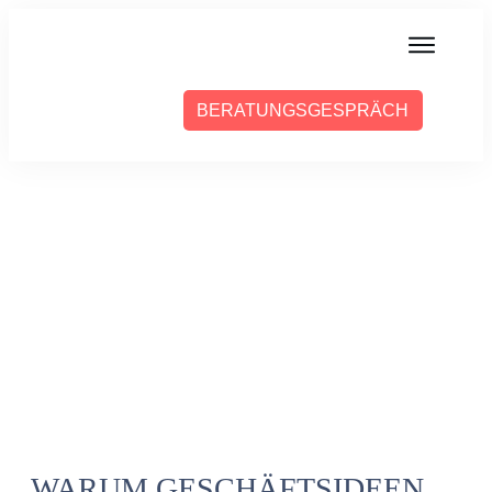
MIT MIR ARBEITEN
BERATUNGSGESPRÄCH
ÜBER SABINE
PRESSE
BLOG
PODCAST
WARUM GESCHÄFTSIDEEN