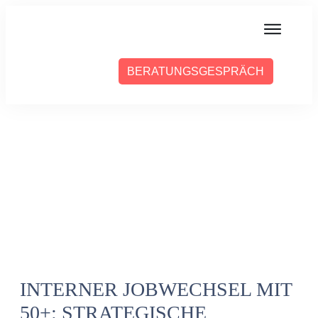
MIT MIR ARBEITEN
BERATUNGSGESPRÄCH
ÜBER SABINE
PRESSE
BLOG
PODCAST
INTERNER JOBWECHSEL MIT
50+: STRATEGISCHE