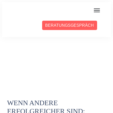
MIT MIR ARBEITEN
BERATUNGSGESPRÄCH
ÜBER SABINE
PRESSE
BLOG
PODCAST
WENN ANDERE
ERFOLGREICHER SIND: