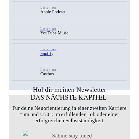
Listen on
Apple Podcast
Listen on
YouTube Music
Listen on
Spotify
Listen on
Castbox
Hol dir meinen Newsletter
DAS NÄCHSTE KAPITEL
Für deine Neuorientierung in einer zweiten Karriere
"um und Ü50": im erfüllenden Job oder einer
erfolgreichen Selbstständigkeit.