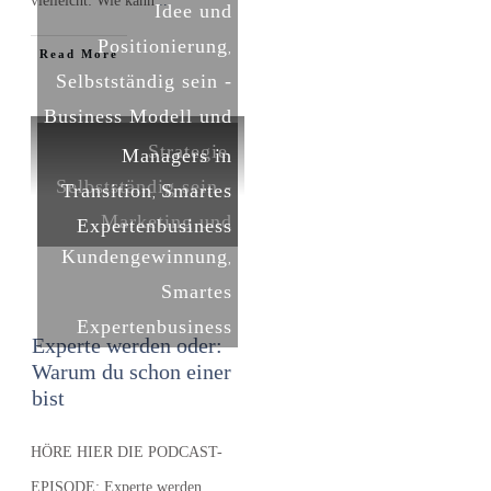
vielleicht: Wie kann
...
Idee und
Positionierung
,
​Read More
Selbstständig sein -
Business Modell und
Strategie
Managers in
,
Selbstständig sein -
Transition
Smartes
,
Marketing und
Expertenbusiness
Kundengewinnung
,
Smartes
Expertenbusiness
Experte werden oder:
Warum du schon einer
bist
HÖRE HIER DIE PODCAST-
EPISODE: Experte werden