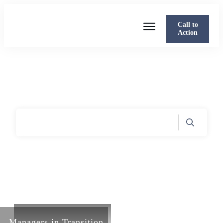
Call to
Action
Mit mir arbeiten
Über Sabine
Presse
Blog
Podcast
Home
Archives: Smartes Expertenbusiness
|
Managers in Transition