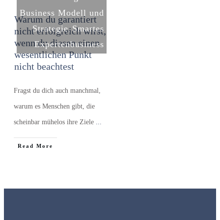
Business Modell und
Warum du garantiert
Strategie
Smartes
nicht erfolgreich wirst,
,
wenn du diesen einen
Expertenbusiness
wesentlichen Punkt
nicht beachtest
Fragst du dich auch manchmal,
warum es Menschen gibt, die
scheinbar mühelos ihre Ziele
...
​Read More