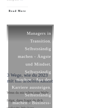
​Read More
Managers in
Transition
,
Selbstständig
machen - Ängste
und Mindset
,
Selbstständig
3 Wege, wie du 2023
machen - Aus der
mit mir arbeiten kannst
Karriere aussteigen
,
Wenn du mir schon eine Weile
Selbstständig
folgst, dann fragst du dich
machen - Business-