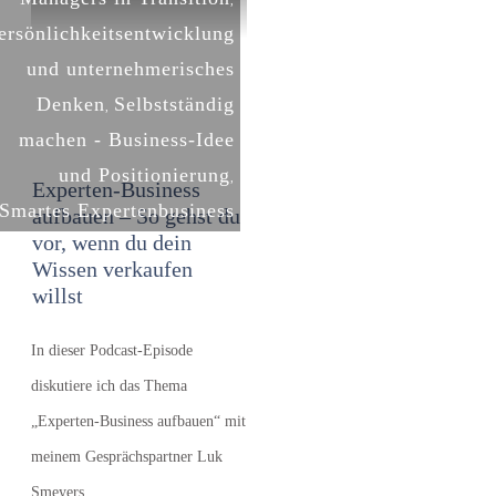
,
ersönlichkeitsentwicklung
und unternehmerisches
Denken
Selbstständig
,
machen - Business-Idee
und Positionierung
,
Experten-Business
Smartes Expertenbusiness
aufbauen – So gehst du
vor, wenn du dein
Wissen verkaufen
willst
In dieser Podcast-Episode
diskutiere ich das Thema
„Experten-Business aufbauen“ mit
meinem Gesprächspartner Luk
Smeyers.
...