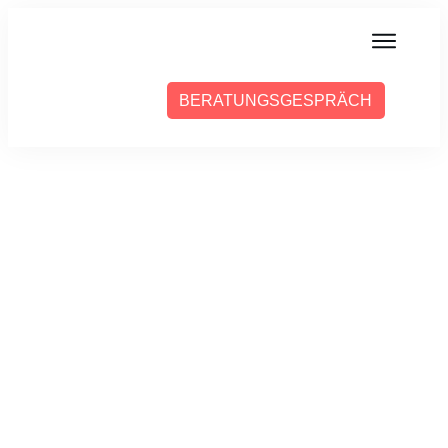
MIT MIR ARBEITEN
BERATUNGSGESPRÄCH
ÜBER SABINE
PRESSE
BLOG
PODCAST