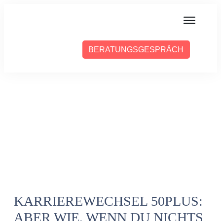
MIT MIR ARBEITEN
BERATUNGSGESPRÄCH
ÜBER SABINE
PRESSE
BLOG
PODCAST
KARRIEREWECHSEL 50PLUS:
ABER WIE, WENN DU NICHTS