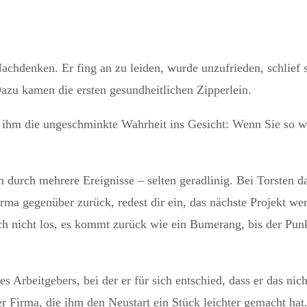
achdenken. Er fing an zu leiden, wurde unzufrieden, schlief s
Dazu kamen die ersten gesundheitlichen Zipperlein.
e ihm die ungeschminkte Wahrheit ins Gesicht: Wenn Sie so we
h durch mehrere Ereignisse – selten geradlinig.
Bei Torsten da
rma gegenüber zurück, redest dir ein, das nächste Projekt we
ch nicht los, es kommt zurück wie ein Bumerang, bis der Punk
 Arbeitgebers, bei der er für sich entschied, dass er das nic
 Firma, die ihm den Neustart ein Stück leichter gemacht hat