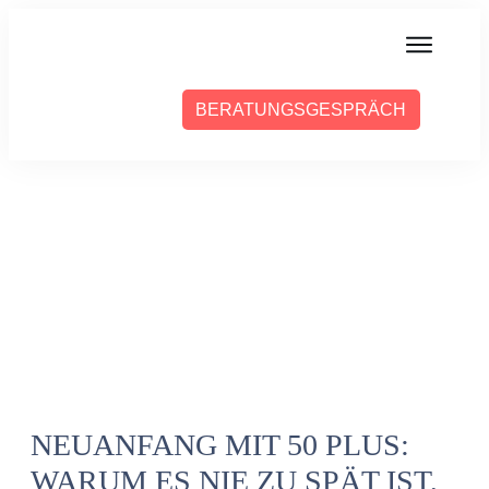
MIT MIR ARBEITEN
BERATUNGSGESPRÄCH
ÜBER SABINE
PRESSE
BLOG
PODCAST
NEUANFANG MIT 50 PLUS:
WARUM ES NIE ZU SPÄT IST,